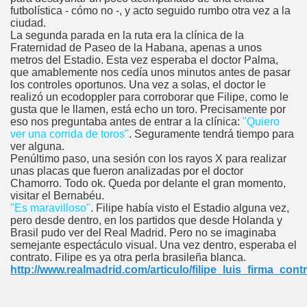
futbolística - cómo no -, y acto seguido rumbo otra vez a la
ciudad.
La segunda parada en la ruta era la clínica de la
Fraternidad de Paseo de la Habana, apenas a unos
metros del Estadio. Esta vez esperaba el doctor Palma,
que amablemente nos cedía unos minutos antes de pasar
los controles oportunos. Una vez a solas, el doctor le
realizó un ecodoppler para corroborar que Filipe, como le
gusta que le llamen, está echo un toro. Precisamente por
eso nos preguntaba antes de entrar a la clínica:
"Quiero
ver una corrida de toros
"
. Seguramente tendrá tiempo para
ver alguna.
Penúltimo paso, una sesión con los rayos X para realizar
unas placas que fueron analizadas por el doctor
Chamorro. Todo ok. Queda por delante el gran momento,
visitar el Bernabéu.
"Es maravilloso
"
. Filipe había visto el Estadio alguna vez,
pero desde dentro, en los partidos que desde Holanda y
Brasil pudo ver del Real Madrid. Pero no se imaginaba
semejante espectáculo visual. Una vez dentro, esperaba el
contrato. Filipe es ya otra perla brasileña blanca.
http://www.realmadrid.com/articulo/filipe_luis_firma_co