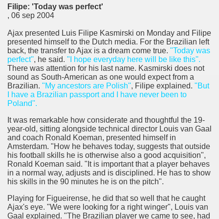
Filipe: 'Today was perfect'
, 06 sep 2004
Ajax presented Luis Filipe Kasmirski on Monday and Filipe
presented himself to the Dutch media. For the Brazilian left
back, the transfer to Ajax is a dream come true.
"Today was
perfect''
, he said.
"I hope everyday here will be like this
''.
There was attention for his last name. Kasmirski does not
sound as South-American as one would expect from a
Brazilian.
"My ancestors are Polish''
, Filipe explained.
"But
I have a Brazilian passport and I have never been to
Poland''.
It was remarkable how considerate and thoughtful the 19-
year-old, sitting alongside technical director Louis van Gaal
and coach Ronald Koeman, presented himself in
Amsterdam. "How he behaves today, suggests that outside
his football skills he is otherwise also a good acquisition",
Ronald Koeman said. "It is important that a player behaves
in a normal way, adjusts and is disciplined. He has to show
his skills in the 90 minutes he is on the pitch".
Playing for Figueirense, he did that so well that he caught
Ajax's eye. "We were looking for a right winger", Louis van
Gaal explained. "The Brazilian player we came to see, had