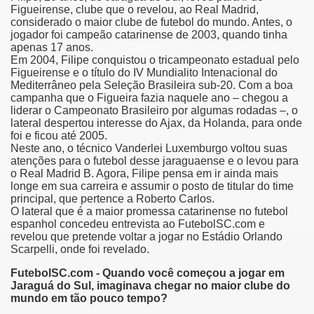
Figueirense, clube que o revelou, ao Real Madrid,
considerado o maior clube de futebol do mundo. Antes, o
jogador foi campeão catarinense de 2003, quando tinha
apenas 17 anos.
Em 2004, Filipe conquistou o tricampeonato estadual pelo
Figueirense e o título do IV Mundialito Intenacional do
Mediterrâneo pela Seleção Brasileira sub-20. Com a boa
campanha que o Figueira fazia naquele ano – chegou a
liderar o Campeonato Brasileiro por algumas rodadas –, o
lateral despertou interesse do Ajax, da Holanda, para onde
foi e ficou até 2005.
Neste ano, o técnico Vanderlei Luxemburgo voltou suas
atenções para o futebol desse jaraguaense e o levou para
o Real Madrid B. Agora, Filipe pensa em ir ainda mais
longe em sua carreira e assumir o posto de titular do time
principal, que pertence a Roberto Carlos.
O lateral que é a maior promessa catarinense no futebol
espanhol concedeu entrevista ao FutebolSC.com e
revelou que pretende voltar a jogar no Estádio Orlando
Scarpelli, onde foi revelado.
FutebolSC.com - Quando você começou a jogar em
Jaraguá do Sul, imaginava chegar no maior clube do
mundo em tão pouco tempo?