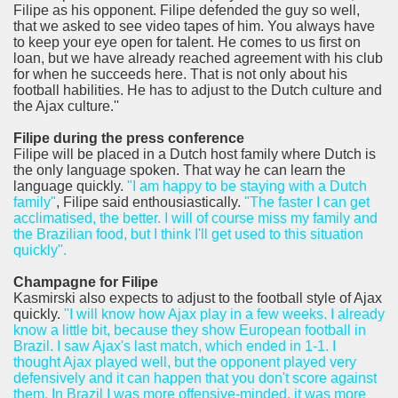
Filipe as his opponent. Filipe defended the guy so well,
that we asked to see video tapes of him. You always have
to keep your eye open for talent. He comes to us first on
loan, but we have already reached agreement with his club
for when he succeeds here. That is not only about his
football habilities. He has to adjust to the Dutch culture and
the Ajax culture.''
Filipe during the press conference
Filipe will be placed in a Dutch host family where Dutch is
the only language spoken. That way he can learn the
language quickly.
"I am happy to be staying with a Dutch
family
"
, Filipe said enthousiastically.
"The faster I can get
acclimatised, the better. I will of course miss my family and
the Brazilian food, but I think I'll get used to this situation
quickly''.
Champagne for Filipe
Kasmirski also expects to adjust to the football style of Ajax
quickly.
"I will know how Ajax play in a few weeks. I already
know a little bit, because they show European football in
Brazil. I saw Ajax's last match, which ended in 1-1. I
thought Ajax played well, but the opponent played very
defensively and it can happen that you don't score against
them. In Brazil I was more offensive-minded, it was more